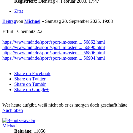
Registriert:
Dienstag 4. Februar 2003, 17:47
Zitat
Beitrag
von
Michael
»
Samstag 20. September 2025, 19:08
Erfurt - Chemnitz 2:2
https://www.mdr.de/sport/sport-im-osten ... 56862.html
https://www.mdr.de/sport/sport-im-osten ... 56890.html
https://www.mdr.de/sport/sport-im-osten ... 56896.html
https://www.mdr.de/sport/sport-im-osten ... 56904.html
Share on Facebook
Share on Twitter
Share on Tumblr
Share on Google+
Wer heute aufgibt, weiß nicht ob er es morgen doch geschafft hätte.
Nach oben
Michael
Beiträge:
11056