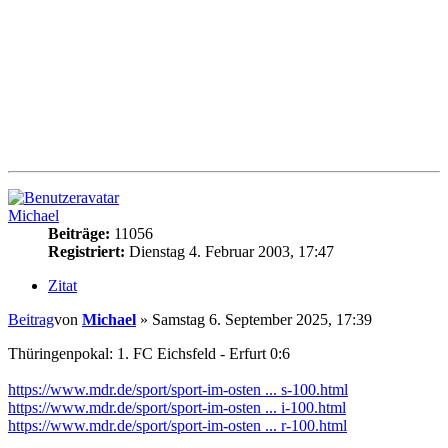
Michael
Beiträge:
11056
Registriert:
Dienstag 4. Februar 2003, 17:47
Zitat
Beitrag
von
Michael
»
Samstag 6. September 2025, 17:39
Thüringenpokal: 1. FC Eichsfeld - Erfurt 0:6
https://www.mdr.de/sport/sport-im-osten ... s-100.html
https://www.mdr.de/sport/sport-im-osten ... i-100.html
https://www.mdr.de/sport/sport-im-osten ... r-100.html