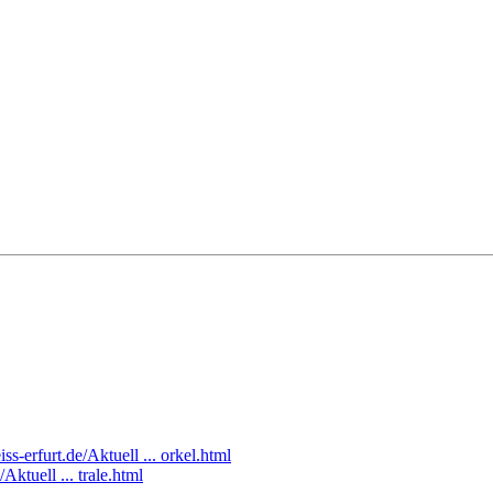
ss-erfurt.de/Aktuell ... orkel.html
Aktuell ... trale.html