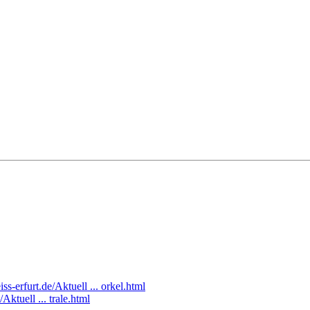
ss-erfurt.de/Aktuell ... orkel.html
Aktuell ... trale.html