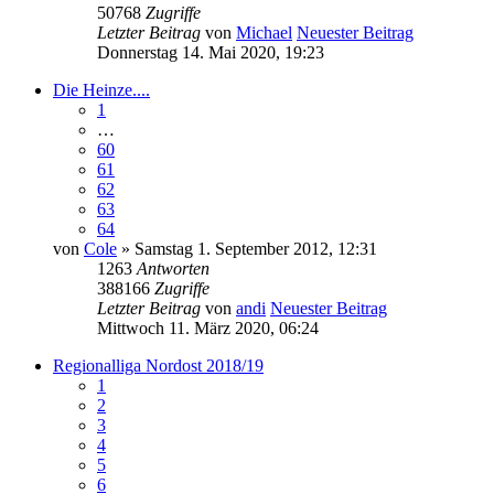
50768
Zugriffe
Letzter Beitrag
von
Michael
Neuester Beitrag
Donnerstag 14. Mai 2020, 19:23
Die Heinze....
1
…
60
61
62
63
64
von
Cole
» Samstag 1. September 2012, 12:31
1263
Antworten
388166
Zugriffe
Letzter Beitrag
von
andi
Neuester Beitrag
Mittwoch 11. März 2020, 06:24
Regionalliga Nordost 2018/19
1
2
3
4
5
6