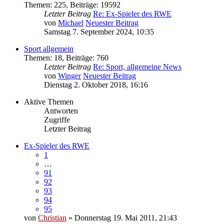
Themen
:
225
,
Beiträge
:
19592
Letzter Beitrag
Re: Ex-Spieler des RWE
von
Michael
Neuester Beitrag
Samstag 7. September 2024, 10:35
Sport allgemein
Themen
:
18
,
Beiträge
:
760
Letzter Beitrag
Re: Sport, allgemeine News
von
Winger
Neuester Beitrag
Dienstag 2. Oktober 2018, 16:16
Aktive Themen
Antworten
Zugriffe
Letzter Beitrag
Ex-Spieler des RWE
1
…
91
92
93
94
95
von
Christian
» Donnerstag 19. Mai 2011, 21:43