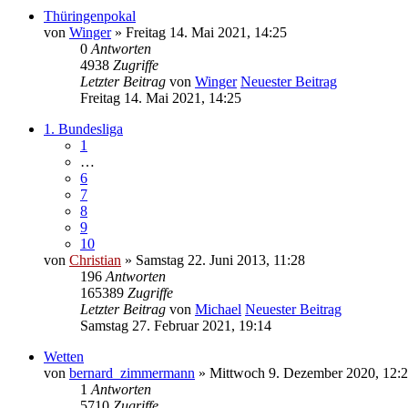
Thüringenpokal
von
Winger
» Freitag 14. Mai 2021, 14:25
0
Antworten
4938
Zugriffe
Letzter Beitrag
von
Winger
Neuester Beitrag
Freitag 14. Mai 2021, 14:25
1. Bundesliga
1
…
6
7
8
9
10
von
Christian
» Samstag 22. Juni 2013, 11:28
196
Antworten
165389
Zugriffe
Letzter Beitrag
von
Michael
Neuester Beitrag
Samstag 27. Februar 2021, 19:14
Wetten
von
bernard_zimmermann
» Mittwoch 9. Dezember 2020, 12:
1
Antworten
5710
Zugriffe