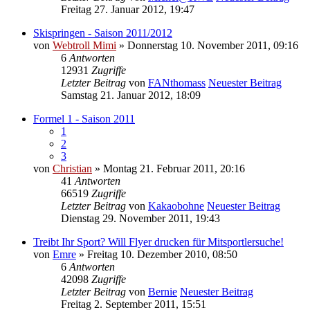
Freitag 27. Januar 2012, 19:47
Skispringen - Saison 2011/2012
von
Webtroll Mimi
» Donnerstag 10. November 2011, 09:16
6
Antworten
12931
Zugriffe
Letzter Beitrag
von
FANthomass
Neuester Beitrag
Samstag 21. Januar 2012, 18:09
Formel 1 - Saison 2011
1
2
3
von
Christian
» Montag 21. Februar 2011, 20:16
41
Antworten
66519
Zugriffe
Letzter Beitrag
von
Kakaobohne
Neuester Beitrag
Dienstag 29. November 2011, 19:43
Treibt Ihr Sport? Will Flyer drucken für Mitsportlersuche!
von
Emre
» Freitag 10. Dezember 2010, 08:50
6
Antworten
42098
Zugriffe
Letzter Beitrag
von
Bernie
Neuester Beitrag
Freitag 2. September 2011, 15:51