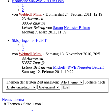
Nordische Ski-WM 2011 in Oslo
1
2
von
Webtroll Mimi
» Donnerstag 24. Februar 2011, 12:19
23
Antworten
38059
Zugriffe
Letzter Beitrag
von
Saxon
Neuester Beitrag
Montag 7. März 2011, 11:39
Skispringen 2010/2011
1
2
von
Webtroll Mimi
» Samstag 13. November 2010, 20:51
33
Antworten
53557
Zugriffe
Letzter Beitrag
von
Michél@RWE
Neuester Beitrag
Samstag 12. Februar 2011, 19:22
Themen der letzten Zeit anzeigen:
Sortiere nach
Neues Thema
18 Themen • Seite
1
von
1