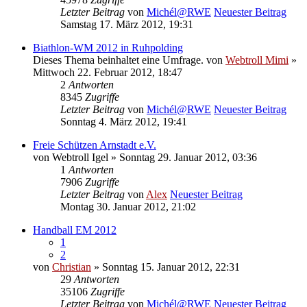
Letzter Beitrag
von
Michél@RWE
Neuester Beitrag
Samstag 17. März 2012, 19:31
Biathlon-WM 2012 in Ruhpolding
Dieses Thema beinhaltet eine Umfrage.
von
Webtroll Mimi
»
Mittwoch 22. Februar 2012, 18:47
2
Antworten
8345
Zugriffe
Letzter Beitrag
von
Michél@RWE
Neuester Beitrag
Sonntag 4. März 2012, 19:41
Freie Schützen Arnstadt e.V.
von
Webtroll Igel
» Sonntag 29. Januar 2012, 03:36
1
Antworten
7906
Zugriffe
Letzter Beitrag
von
Alex
Neuester Beitrag
Montag 30. Januar 2012, 21:02
Handball EM 2012
1
2
von
Christian
» Sonntag 15. Januar 2012, 22:31
29
Antworten
35106
Zugriffe
Letzter Beitrag
von
Michél@RWE
Neuester Beitrag