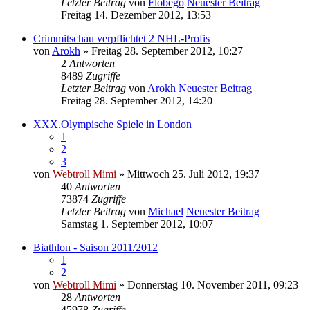
Letzter Beitrag
von
Flobego
Neuester Beitrag
Freitag 14. Dezember 2012, 13:53
Crimmitschau verpflichtet 2 NHL-Profis
von
Arokh
» Freitag 28. September 2012, 10:27
2
Antworten
8489
Zugriffe
Letzter Beitrag
von
Arokh
Neuester Beitrag
Freitag 28. September 2012, 14:20
XXX.Olympische Spiele in London
1
2
3
von
Webtroll Mimi
» Mittwoch 25. Juli 2012, 19:37
40
Antworten
73874
Zugriffe
Letzter Beitrag
von
Michael
Neuester Beitrag
Samstag 1. September 2012, 10:07
Biathlon - Saison 2011/2012
1
2
von
Webtroll Mimi
» Donnerstag 10. November 2011, 09:23
28
Antworten
45978
Zugriffe