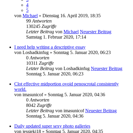
4
5
von
Michael
» Dienstag 16. April 2019, 18:35
99
Antworten
130245
Zugriffe
Letzter Beitrag
von
Michael
Neuester Beitrag
Samstag 1. Februar 2020, 17:14
I need help writing a descriptive essay
von
Loshadkinfug
» Sonntag 5. Januar 2020, 06:23
0
Antworten
10311
Zugriffe
Letzter Beitrag
von
Loshadkinfug
Neuester Beitrag
Sonntag 5. Januar 2020, 06:23
Clot effective midportion ovoid penoscrotal consistently
world.
von
imasunicof
» Sonntag 5. Januar 2020, 04:36
0
Antworten
8042
Zugriffe
Letzter Beitrag
von
imasunicof
Neuester Beitrag
Sonntag 5. Januar 2020, 04:36
Daily updated super sexy photo galleries
von
jessiekj18
» Sonntag 5. Januar 2020, 04:35