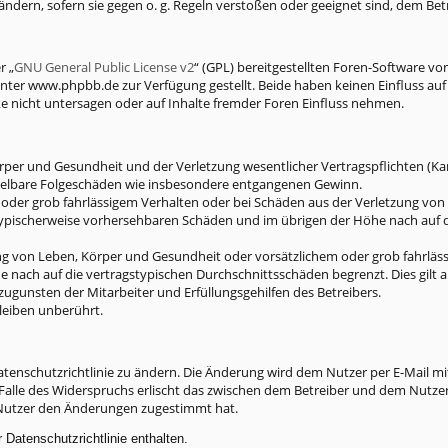
ändern, sofern sie gegen o. g. Regeln verstoßen oder geeignet sind, dem Be
r „
GNU General Public License v2
“ (GPL) bereitgestellten Foren-Software 
r www.phpbb.de zur Verfügung gestellt. Beide haben keinen Einfluss auf d
 nicht untersagen oder auf Inhalte fremder Foren Einfluss nehmen.
er und Gesundheit und der Verletzung wesentlicher Vertragspflichten (Kardi
mittelbare Folgeschäden wie insbesondere entgangenen Gewinn.
 oder grob fahrlässigem Verhalten oder bei Schäden aus der Verletzung vo
s typischerweise vorhersehbaren Schäden und im übrigen der Höhe nach auf d
g von Leben, Körper und Gesundheit oder vorsätzlichem oder grob fahrlässi
nach auf die vertragstypischen Durchschnittsschäden begrenzt. Dies gilt 
zugunsten der Mitarbeiter und Erfüllungsgehilfen des Betreibers.
leiben unberührt.
tenschutzrichtlinie zu ändern. Die Änderung wird dem Nutzer per E-Mail mit
Falle des Widerspruchs erlischt das zwischen dem Betreiber und dem Nutzer
 Nutzer den Änderungen zugestimmt hat.
Datenschutzrichtlinie enthalten.