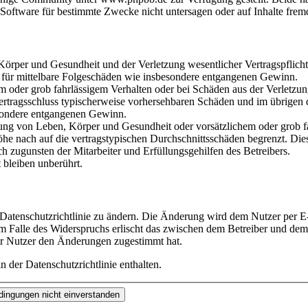
oftware für bestimmte Zwecke nicht untersagen oder auf Inhalte frem
rper und Gesundheit und der Verletzung wesentlicher Vertragspflichten
ch für mittelbare Folgeschäden wie insbesondere entgangenen Gewinn.
em oder grob fahrlässigem Verhalten oder bei Schäden aus der Verletz
i Vertragsschluss typischerweise vorhersehbaren Schäden und im übrigen
besondere entgangenen Gewinn.
ng von Leben, Körper und Gesundheit oder vorsätzlichem oder grob fah
e nach auf die vertragstypischen Durchschnittsschäden begrenzt. Dies
h zugunsten der Mitarbeiter und Erfüllungsgehilfen des Betreibers.
bleiben unberührt.
 Datenschutzrichtlinie zu ändern. Die Änderung wird dem Nutzer per E-
m Falle des Widerspruchs erlischt das zwischen dem Betreiber und dem 
er Nutzer den Änderungen zugestimmt hat.
 der Datenschutzrichtlinie enthalten.