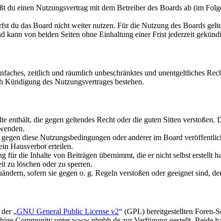
ßt du einen Nutzungsvertrag mit dem Betreiber des Boards ab (im Folge
fst du das Board nicht weiter nutzen. Für die Nutzung des Boards gelten
 kann von beiden Seiten ohne Einhaltung einer Frist jederzeit gekünd
 einfaches, zeitlich und räumlich unbeschränktes und unentgeltliches R
ch Kündigung des Nutzungsvertrages bestehen.
alte enthält, die gegen geltendes Recht oder die guten Sitten verstoßen. 
rwenden.
n gegen diese Nutzungsbedingungen oder anderer im Board veröffentli
in Hausverbot erteilen.
für die Inhalte von Beiträgen übernimmt, die er nicht selbst erstellt 
it zu löschen oder zu sperren.
uändern, sofern sie gegen o. g. Regeln verstoßen oder geeignet sind, 
 der „
GNU General Public License v2
“ (GPL) bereitgestellten Foren
hige Community unter www.phpbb.de zur Verfügung gestellt. Beide hab