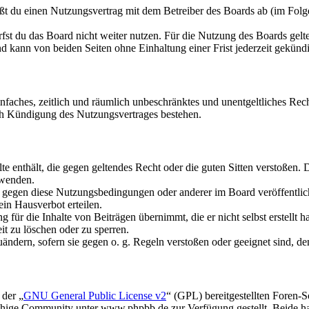
ßt du einen Nutzungsvertrag mit dem Betreiber des Boards ab (im Folge
fst du das Board nicht weiter nutzen. Für die Nutzung des Boards gelten
 kann von beiden Seiten ohne Einhaltung einer Frist jederzeit gekünd
 einfaches, zeitlich und räumlich unbeschränktes und unentgeltliches R
ch Kündigung des Nutzungsvertrages bestehen.
alte enthält, die gegen geltendes Recht oder die guten Sitten verstoßen. 
rwenden.
n gegen diese Nutzungsbedingungen oder anderer im Board veröffentli
in Hausverbot erteilen.
für die Inhalte von Beiträgen übernimmt, die er nicht selbst erstellt 
it zu löschen oder zu sperren.
uändern, sofern sie gegen o. g. Regeln verstoßen oder geeignet sind, 
 der „
GNU General Public License v2
“ (GPL) bereitgestellten Foren
hige Community unter www.phpbb.de zur Verfügung gestellt. Beide hab