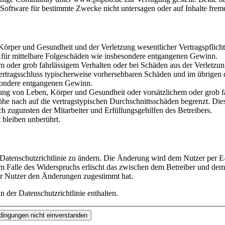
oftware für bestimmte Zwecke nicht untersagen oder auf Inhalte frem
rper und Gesundheit und der Verletzung wesentlicher Vertragspflichten
ch für mittelbare Folgeschäden wie insbesondere entgangenen Gewinn.
em oder grob fahrlässigem Verhalten oder bei Schäden aus der Verletz
i Vertragsschluss typischerweise vorhersehbaren Schäden und im übrigen
besondere entgangenen Gewinn.
ng von Leben, Körper und Gesundheit oder vorsätzlichem oder grob fah
e nach auf die vertragstypischen Durchschnittsschäden begrenzt. Dies
h zugunsten der Mitarbeiter und Erfüllungsgehilfen des Betreibers.
bleiben unberührt.
 Datenschutzrichtlinie zu ändern. Die Änderung wird dem Nutzer per E-
m Falle des Widerspruchs erlischt das zwischen dem Betreiber und dem 
er Nutzer den Änderungen zugestimmt hat.
 der Datenschutzrichtlinie enthalten.