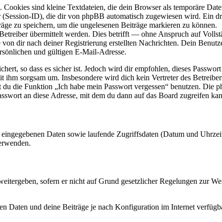
Cookies sind kleine Textdateien, die dein Browser als temporäre Datei
ssion-ID), die dir von phpBB automatisch zugewiesen wird. Ein dritt
räge zu speichern, um die ungelesenen Beiträge markieren zu können.
reiber übermittelt werden. Dies betrifft — ohne Anspruch auf Vollstän
 von dir nach deiner Registrierung erstellten Nachrichten. Dein Benu
sönlichen und gültigen E-Mail-Adresse.
ert, so dass es sicher ist. Jedoch wird dir empfohlen, dieses Passwor
it ihm sorgsam um. Insbesondere wird dich kein Vertreter des Betreibe
nst du die Funktion „Ich habe mein Passwort vergessen“ benutzen. Di
asswort an diese Adresse, mit dem du dann auf das Board zugreifen kan
ng eingegebenen Daten sowie laufende Zugriffsdaten (Datum und Uhrze
verwenden.
eitergeben, sofern er nicht auf Grund gesetzlicher Regelungen zur Wei
en Daten und deine Beiträge je nach Konfiguration im Internet verfüg