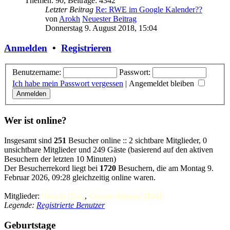
Themen
:
90
,
Beiträge
:
4342
Letzter Beitrag
Re: RWE im Google Kalender??
von
Arokh
Neuester Beitrag
Donnerstag 9. August 2018, 15:04
Anmelden
•
Registrieren
Benutzername:
Passwort:
Ich habe mein Passwort vergessen
|
Angemeldet bleiben
Wer ist online?
Insgesamt sind
251
Besucher online :: 2 sichtbare Mitglieder, 0
unsichtbare Mitglieder und 249 Gäste (basierend auf den aktiven
Besuchern der letzten 10 Minuten)
Der Besucherrekord liegt bei
1720
Besuchern, die am Montag 9.
Februar 2026, 09:28 gleichzeitig online waren.
Mitglieder:
Google [Bot]
,
Google Adsense [Bot]
Legende:
Registrierte Benutzer
Geburtstage