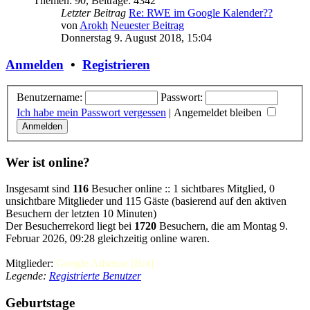
Themen
:
90
,
Beiträge
:
4342
Letzter Beitrag
Re: RWE im Google Kalender??
von
Arokh
Neuester Beitrag
Donnerstag 9. August 2018, 15:04
Anmelden
•
Registrieren
Benutzername:
Passwort:
Ich habe mein Passwort vergessen
|
Angemeldet bleiben
Wer ist online?
Insgesamt sind
116
Besucher online :: 1 sichtbares Mitglied, 0
unsichtbare Mitglieder und 115 Gäste (basierend auf den aktiven
Besuchern der letzten 10 Minuten)
Der Besucherrekord liegt bei
1720
Besuchern, die am Montag 9.
Februar 2026, 09:28 gleichzeitig online waren.
Mitglieder:
Google Adsense [Bot]
Legende:
Registrierte Benutzer
Geburtstage