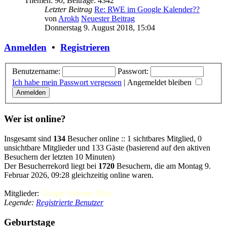
Themen
:
90
,
Beiträge
:
4342
Letzter Beitrag
Re: RWE im Google Kalender??
von
Arokh
Neuester Beitrag
Donnerstag 9. August 2018, 15:04
Anmelden
•
Registrieren
Benutzername:
Passwort:
Ich habe mein Passwort vergessen
|
Angemeldet bleiben
Wer ist online?
Insgesamt sind
134
Besucher online :: 1 sichtbares Mitglied, 0
unsichtbare Mitglieder und 133 Gäste (basierend auf den aktiven
Besuchern der letzten 10 Minuten)
Der Besucherrekord liegt bei
1720
Besuchern, die am Montag 9.
Februar 2026, 09:28 gleichzeitig online waren.
Mitglieder:
Google Adsense [Bot]
Legende:
Registrierte Benutzer
Geburtstage