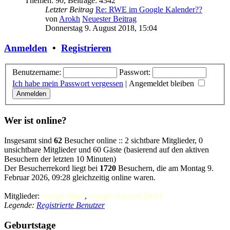
Themen
:
90
,
Beiträge
:
4342
Letzter Beitrag
Re: RWE im Google Kalender??
von
Arokh
Neuester Beitrag
Donnerstag 9. August 2018, 15:04
Anmelden
•
Registrieren
Benutzername:
Passwort:
Ich habe mein Passwort vergessen
|
Angemeldet bleiben
Wer ist online?
Insgesamt sind
62
Besucher online :: 2 sichtbare Mitglieder, 0
unsichtbare Mitglieder und 60 Gäste (basierend auf den aktiven
Besuchern der letzten 10 Minuten)
Der Besucherrekord liegt bei
1720
Besuchern, die am Montag 9.
Februar 2026, 09:28 gleichzeitig online waren.
Mitglieder:
Google [Bot]
,
Google Adsense [Bot]
Legende:
Registrierte Benutzer
Geburtstage