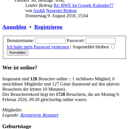
Themen
:
90
,
Beiträge
:
4342
Letzter Beitrag
Re: RWE im Google Kalender??
von
Arokh
Neuester Beitrag
Donnerstag 9. August 2018, 15:04
Anmelden
•
Registrieren
Benutzername:
Passwort:
Ich habe mein Passwort vergessen
|
Angemeldet bleiben
Wer ist online?
Insgesamt sind
128
Besucher online :: 1 sichtbares Mitglied, 0
unsichtbare Mitglieder und 127 Gäste (basierend auf den aktiven
Besuchern der letzten 10 Minuten)
Der Besucherrekord liegt bei
1720
Besuchern, die am Montag 9.
Februar 2026, 09:28 gleichzeitig online waren.
Mitglieder:
Google [Bot]
Legende:
Registrierte Benutzer
Geburtstage