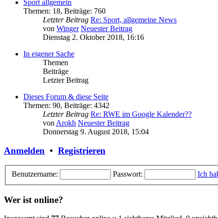
Sport allgemein
Themen
:
18
,
Beiträge
:
760
Letzter Beitrag
Re: Sport, allgemeine News
von
Winger
Neuester Beitrag
Dienstag 2. Oktober 2018, 16:16
In eigener Sache
Themen
Beiträge
Letzter Beitrag
Dieses Forum & diese Seite
Themen
:
90
,
Beiträge
:
4342
Letzter Beitrag
Re: RWE im Google Kalender??
von
Arokh
Neuester Beitrag
Donnerstag 9. August 2018, 15:04
Anmelden
•
Registrieren
Benutzername:
Passwort:
Ich ha
Wer ist online?