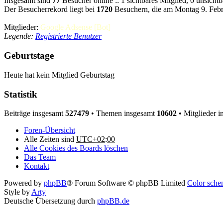
Insgesamt sind
77
Besucher online :: 1 sichtbares Mitglied, 0 unsicht
Der Besucherrekord liegt bei
1720
Besuchern, die am Montag 9. Febru
Mitglieder:
Google Adsense [Bot]
Legende:
Registrierte Benutzer
Geburtstage
Heute hat kein Mitglied Geburtstag
Statistik
Beiträge insgesamt
527479
• Themen insgesamt
10602
• Mitglieder 
Foren-Übersicht
Alle Zeiten sind
UTC+02:00
Alle Cookies des Boards löschen
Das Team
Kontakt
Powered by
phpBB
® Forum Software © phpBB Limited
Color schem
Style by
Arty
Deutsche Übersetzung durch
phpBB.de