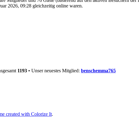
bare Mitglieder und 76 Gäste (basierend auf den aktiven Besuchern der 
ar 2026, 09:28 gleichzeitig online waren.
insgesamt
1193
• Unser neuestes Mitglied:
benschemma765
e created with Colorize It
.