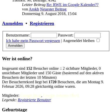
Themen
:
90
,
Beiträge
:
4342
Letzter Beitrag
Re: RWE im Google Kalender??
von
Arokh
Neuester Beitrag
Donnerstag 9. August 2018, 15:04
Anmelden
•
Registrieren
Benutzername:
Passwort:
Ich habe mein Passwort vergessen
|
Angemeldet bleiben
Wer ist online?
Insgesamt sind
152
Besucher online :: 2 sichtbare Mitglieder, 0
unsichtbare Mitglieder und 150 Gäste (basierend auf den aktiven
Besuchern der letzten 10 Minuten)
Der Besucherrekord liegt bei
1720
Besuchern, die am Montag 9.
Februar 2026, 09:28 gleichzeitig online waren.
Mitglieder:
Google [Bot]
,
Google Adsense [Bot]
Legende:
Registrierte Benutzer
Geburtstage