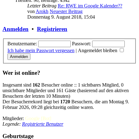
Themen
:
90
,
Beiträge
:
4342
Letzter Beitrag
Re: RWE im Google Kalender??
von
Arokh
Neuester Beitrag
Donnerstag 9. August 2018, 15:04
Anmelden
•
Registrieren
Benutzername:
Passwort:
Ich habe mein Passwort vergessen
|
Angemeldet bleiben
Wer ist online?
Insgesamt sind
162
Besucher online :: 1 sichtbares Mitglied, 0
unsichtbare Mitglieder und 161 Gäste (basierend auf den aktiven
Besuchern der letzten 10 Minuten)
Der Besucherrekord liegt bei
1720
Besuchern, die am Montag 9.
Februar 2026, 09:28 gleichzeitig online waren.
Mitglieder:
Google [Bot]
Legende:
Registrierte Benutzer
Geburtstage