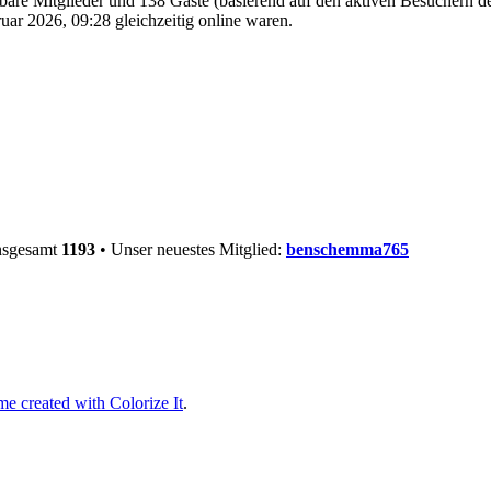
htbare Mitglieder und 138 Gäste (basierend auf den aktiven Besuchern d
ar 2026, 09:28 gleichzeitig online waren.
insgesamt
1193
• Unser neuestes Mitglied:
benschemma765
e created with Colorize It
.