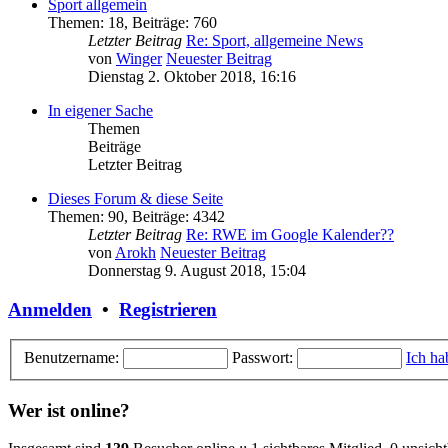
Sport allgemein
Themen
:
18
,
Beiträge
:
760
Letzter Beitrag
Re: Sport, allgemeine News
von
Winger
Neuester Beitrag
Dienstag 2. Oktober 2018, 16:16
In eigener Sache
Themen
Beiträge
Letzter Beitrag
Dieses Forum & diese Seite
Themen
:
90
,
Beiträge
:
4342
Letzter Beitrag
Re: RWE im Google Kalender??
von
Arokh
Neuester Beitrag
Donnerstag 9. August 2018, 15:04
Anmelden
•
Registrieren
Benutzername:
Passwort:
Ich ha
Wer ist online?