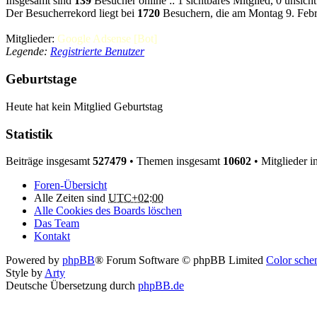
Insgesamt sind
139
Besucher online :: 1 sichtbares Mitglied, 0 unsic
Der Besucherrekord liegt bei
1720
Besuchern, die am Montag 9. Febru
Mitglieder:
Google Adsense [Bot]
Legende:
Registrierte Benutzer
Geburtstage
Heute hat kein Mitglied Geburtstag
Statistik
Beiträge insgesamt
527479
• Themen insgesamt
10602
• Mitglieder 
Foren-Übersicht
Alle Zeiten sind
UTC+02:00
Alle Cookies des Boards löschen
Das Team
Kontakt
Powered by
phpBB
® Forum Software © phpBB Limited
Color schem
Style by
Arty
Deutsche Übersetzung durch
phpBB.de