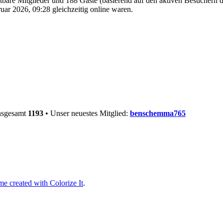
chtbare Mitglieder und 188 Gäste (basierend auf den aktiven Besuchern d
ar 2026, 09:28 gleichzeitig online waren.
insgesamt
1193
• Unser neuestes Mitglied:
benschemma765
e created with Colorize It
.