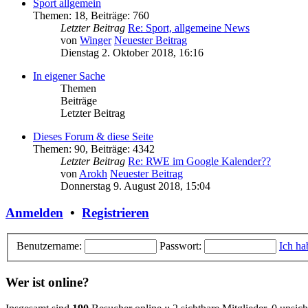
Sport allgemein
Themen
:
18
,
Beiträge
:
760
Letzter Beitrag
Re: Sport, allgemeine News
von
Winger
Neuester Beitrag
Dienstag 2. Oktober 2018, 16:16
In eigener Sache
Themen
Beiträge
Letzter Beitrag
Dieses Forum & diese Seite
Themen
:
90
,
Beiträge
:
4342
Letzter Beitrag
Re: RWE im Google Kalender??
von
Arokh
Neuester Beitrag
Donnerstag 9. August 2018, 15:04
Anmelden
•
Registrieren
Benutzername:
Passwort:
Ich ha
Wer ist online?