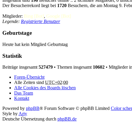
Insgesamt sind
190
Besucher online :: 2 sichtbare Mitglieder, 0 unsi
Der Besucherrekord liegt bei
1720
Besuchern, die am Montag 9. Febru
Mitglieder:
Bing [Bot]
,
Google [Bot]
Legende:
Registrierte Benutzer
Geburtstage
Heute hat kein Mitglied Geburtstag
Statistik
Beiträge insgesamt
527479
• Themen insgesamt
10602
• Mitglieder 
Foren-Übersicht
Alle Zeiten sind
UTC+02:00
Alle Cookies des Boards löschen
Das Team
Kontakt
Powered by
phpBB
® Forum Software © phpBB Limited
Color schem
Style by
Arty
Deutsche Übersetzung durch
phpBB.de