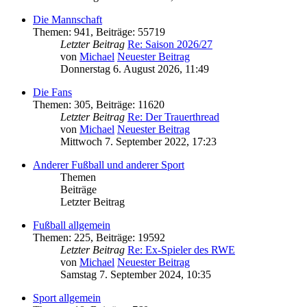
Die Mannschaft
Themen
:
941
,
Beiträge
:
55719
Letzter Beitrag
Re: Saison 2026/27
von
Michael
Neuester Beitrag
Donnerstag 6. August 2026, 11:49
Die Fans
Themen
:
305
,
Beiträge
:
11620
Letzter Beitrag
Re: Der Trauerthread
von
Michael
Neuester Beitrag
Mittwoch 7. September 2022, 17:23
Anderer Fußball und anderer Sport
Themen
Beiträge
Letzter Beitrag
Fußball allgemein
Themen
:
225
,
Beiträge
:
19592
Letzter Beitrag
Re: Ex-Spieler des RWE
von
Michael
Neuester Beitrag
Samstag 7. September 2024, 10:35
Sport allgemein