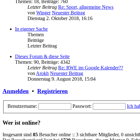
Themen
:
18
,
Beiträge
:
760
Letzter Beitrag
Re: Sport, allgemeine News
von
Winger
Neuester Beitrag
Dienstag 2. Oktober 2018, 16:16
In eigener Sache
Themen
Beiträge
Letzter Beitrag
Dieses Forum & diese Seite
Themen
:
90
,
Beiträge
:
4342
Letzter Beitrag
Re: RWE im Google Kalender??
von
Arokh
Neuester Beitrag
Donnerstag 9. August 2018, 15:04
Anmelden
•
Registrieren
Benutzername:
Passwort:
Ich ha
Wer ist online?
Insgesamt sind
85
Besucher online :: 3 sichtbare Mitglieder, 0 unsich