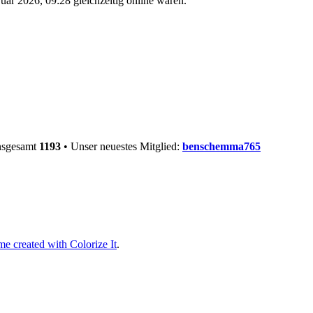
ar 2026, 09:28 gleichzeitig online waren.
insgesamt
1193
• Unser neuestes Mitglied:
benschemma765
e created with Colorize It
.