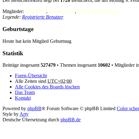
Der Besucherrekord liegt bei
1720
Besuchern, die am Montag 9. Febru
Mitglieder:
Bing [Bot]
,
Google [Bot]
,
Google Adsense [Bot]
Legende:
Registrierte Benutzer
Geburtstage
Heute hat kein Mitglied Geburtstag
Statistik
Beiträge insgesamt
527479
• Themen insgesamt
10602
• Mitglieder 
Foren-Übersicht
Alle Zeiten sind
UTC+02:00
Alle Cookies des Boards löschen
Das Team
Kontakt
Powered by
phpBB
® Forum Software © phpBB Limited
Color schem
Style by
Arty
Deutsche Übersetzung durch
phpBB.de