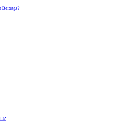
s Beitrags?
lt?