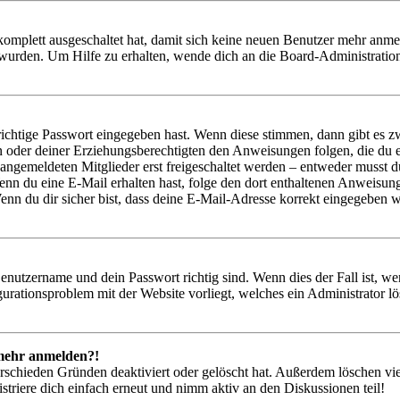
 komplett ausgeschaltet hat, damit sich keine neuen Benutzer mehr anm
 wurden. Um Hilfe zu erhalten, wende dich an die Board-Administratio
richtige Passwort eingegeben hast. Wenn diese stimmen, dann gibt es
ern oder deiner Erziehungsberechtigten den Anweisungen folgen, die du e
 angemeldeten Mitglieder erst freigeschaltet werden – entweder musst du
. Wenn du eine E-Mail erhalten hast, folge den dort enthaltenen Anweis
nn du dir sicher bist, dass deine E-Mail-Adresse korrekt eingegeben w
Benutzername und dein Passwort richtig sind. Wenn dies der Fall ist, w
igurationsproblem mit der Website vorliegt, welches ein Administrator l
t mehr anmelden?!
rschieden Gründen deaktiviert oder gelöscht hat. Außerdem löschen vie
triere dich einfach erneut und nimm aktiv an den Diskussionen teil!