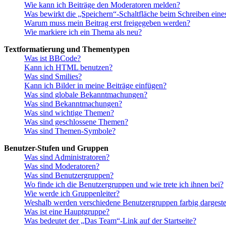
Wie kann ich Beiträge den Moderatoren melden?
Was bewirkt die „Speichern“-Schaltfläche beim Schreiben eine
Warum muss mein Beitrag erst freigegeben werden?
Wie markiere ich ein Thema als neu?
Textformatierung und Thementypen
Was ist BBCode?
Kann ich HTML benutzen?
Was sind Smilies?
Kann ich Bilder in meine Beiträge einfügen?
Was sind globale Bekanntmachungen?
Was sind Bekanntmachungen?
Was sind wichtige Themen?
Was sind geschlossene Themen?
Was sind Themen-Symbole?
Benutzer-Stufen und Gruppen
Was sind Administratoren?
Was sind Moderatoren?
Was sind Benutzergruppen?
Wo finde ich die Benutzergruppen und wie trete ich ihnen bei?
Wie werde ich Gruppenleiter?
Weshalb werden verschiedene Benutzergruppen farbig dargestel
Was ist eine Hauptgruppe?
Was bedeutet der „Das Team“-Link auf der Startseite?