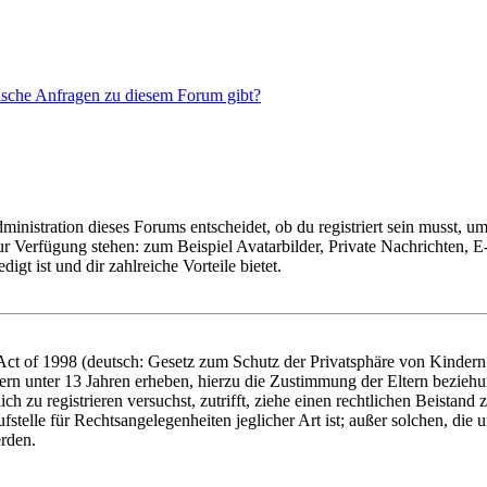
tische Anfragen zu diesem Forum gibt?
istration dieses Forums entscheidet, ob du registriert sein musst, um Be
zur Verfügung stehen: zum Beispiel Avatarbilder, Private Nachrichten, 
igt ist und dir zahlreiche Vorteile bietet.
t of 1998 (deutsch: Gesetz zum Schutz der Privatsphäre von Kindern i
ern unter 13 Jahren erheben, hierzu die Zustimmung der Eltern bezieh
dich zu registrieren versuchst, zutrifft, ziehe einen rechtlichen Beista
stelle für Rechtsangelegenheiten jeglicher Art ist; außer solchen, die
erden.