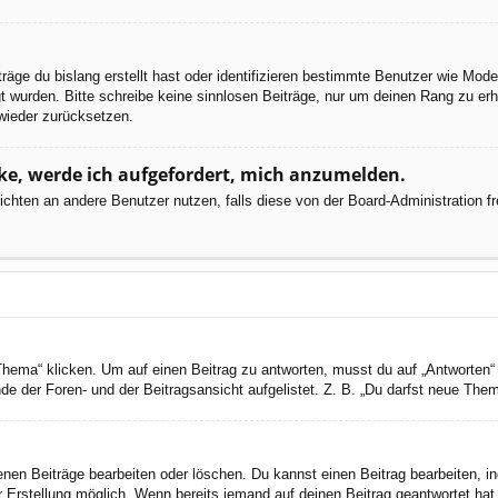
räge du bislang erstellt hast oder identifizieren bestimmte Benutzer wie Mod
egt wurden. Bitte schreibe keine sinnlosen Beiträge, nur um deinen Rang zu e
wieder zurücksetzen.
cke, werde ich aufgefordert, mich anzumelden.
chrichten an andere Benutzer nutzen, falls diese von der Board-Administratio
a“ klicken. Um auf einen Beitrag zu antworten, musst du auf „Antworten“ kli
e der Foren- und der Beitragsansicht aufgelistet. Z. B. „Du darfst neue Theme
genen Beiträge bearbeiten oder löschen. Du kannst einen Beitrag bearbeiten, 
er Erstellung möglich. Wenn bereits jemand auf deinen Beitrag geantwortet hat