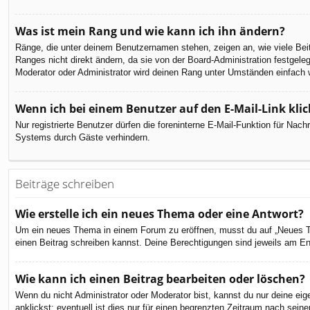
Was ist mein Rang und wie kann ich ihn ändern?
Ränge, die unter deinem Benutzernamen stehen, zeigen an, wie viele Beit
Ranges nicht direkt ändern, da sie von der Board-Administration festgel
Moderator oder Administrator wird deinen Rang unter Umständen einfach 
Wenn ich bei einem Benutzer auf den E-Mail-Link kli
Nur registrierte Benutzer dürfen die foreninterne E-Mail-Funktion für Na
Systems durch Gäste verhindern.
Beiträge schreiben
Wie erstelle ich ein neues Thema oder eine Antwort?
Um ein neues Thema in einem Forum zu eröffnen, musst du auf „Neues Them
einen Beitrag schreiben kannst. Deine Berechtigungen sind jeweils am End
Wie kann ich einen Beitrag bearbeiten oder löschen?
Wenn du nicht Administrator oder Moderator bist, kannst du nur deine ei
anklickst; eventuell ist dies nur für einen begrenzten Zeitraum nach sein