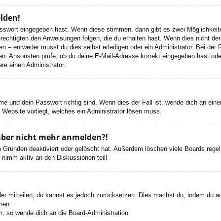
elden!
Passwort eingegeben hast. Wenn diese stimmen, dann gibt es zwei Möglichke
rechtigten den Anweisungen folgen, die du erhalten hast. Wenn dies nicht der 
– entweder musst du dies selbst erledigen oder ein Administrator. Bei der Regi
en. Ansonsten prüfe, ob du deine E-Mail-Adresse korrekt eingegeben hast oder
re einen Administrator.
e und dein Passwort richtig sind. Wenn dies der Fall ist, wende dich an ein
r Website vorliegt, welches ein Administrator lösen muss.
h aber nicht mehr anmelden?!
 Gründen deaktiviert oder gelöscht hat. Außerdem löschen viele Boards regelm
 nimm aktiv an den Diskussionen teil!
eder mitteilen, du kannst es jedoch zurücksetzen. Dies machst du, indem du a
nen.
n, so wende dich an die Board-Administration.