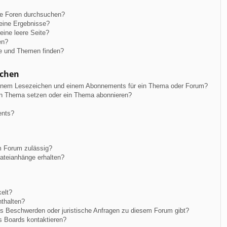
re Foren durchsuchen?
keine Ergebnisse?
ine leere Seite?
en?
ge und Themen finden?
ichen
einem Lesezeichen und einem Abonnements für ein Thema oder Forum?
in Thema setzen oder ein Thema abonnieren?
ents?
m Forum zulässig?
Dateianhänge erhalten?
elt?
nthalten?
es Beschwerden oder juristische Anfragen zu diesem Forum gibt?
s Boards kontaktieren?