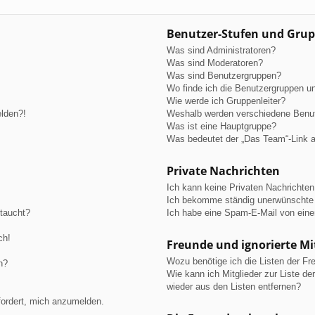
Benutzer-Stufen und Gru
Was sind Administratoren?
Was sind Moderatoren?
Was sind Benutzergruppen?
Wo finde ich die Benutzergruppen und
Wie werde ich Gruppenleiter?
elden?!
Weshalb werden verschiedene Benutz
Was ist eine Hauptgruppe?
Was bedeutet der „Das Team“-Link au
Private Nachrichten
Ich kann keine Privaten Nachrichten
Ich bekomme ständig unerwünschte 
ftaucht?
Ich habe eine Spam-E-Mail von eine
ch!
Freunde und ignorierte Mi
Wozu benötige ich die Listen der Fre
n?
Wie kann ich Mitglieder zur Liste de
wieder aus den Listen entfernen?
fordert, mich anzumelden.