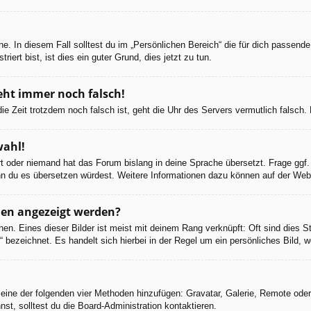
e. In diesem Fall solltest du im „Persönlichen Bereich“ die für dich passende 
iert bist, ist dies ein guter Grund, dies jetzt zu tun.
geht immer noch falsch!
d die Zeit trotzdem noch falsch ist, geht die Uhr des Servers vermutlich falsc
wahl!
ert oder niemand hat das Forum bislang in deine Sprache übersetzt. Frage ggf.
 wenn du es übersetzen würdest. Weitere Informationen dazu können auf der We
men angezeigt werden?
en. Eines dieser Bilder ist meist mit deinem Rang verknüpft: Oft sind dies S
 bezeichnet. Es handelt sich hierbei in der Regel um ein persönliches Bild, w
er eine der folgenden vier Methoden hinzufügen: Gravatar, Galerie, Remote od
, solltest du die Board-Administration kontaktieren.