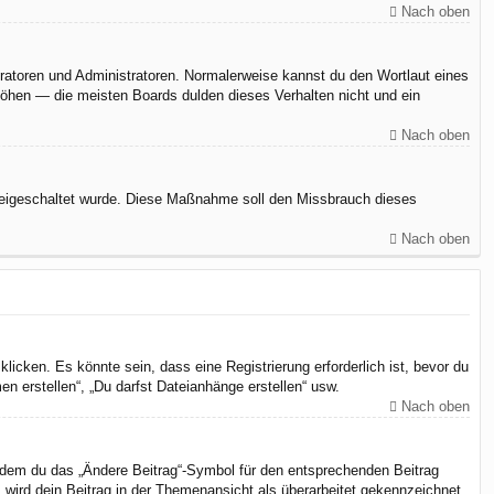
Nach oben
eratoren und Administratoren. Normalerweise kannst du den Wortlaut eines
rhöhen — die meisten Boards dulden dieses Verhalten nicht und ein
Nach oben
n freigeschaltet wurde. Diese Maßnahme soll den Missbrauch dieses
Nach oben
cken. Es könnte sein, dass eine Registrierung erforderlich ist, bevor du
n erstellen“, „Du darfst Dateianhänge erstellen“ usw.
Nach oben
indem du das „Ändere Beitrag“-Symbol für den entsprechenden Beitrag
, wird dein Beitrag in der Themenansicht als überarbeitet gekennzeichnet.