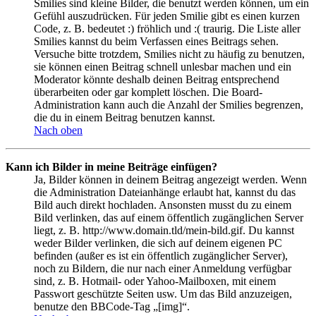
Smilies sind kleine Bilder, die benutzt werden können, um ein
Gefühl auszudrücken. Für jeden Smilie gibt es einen kurzen
Code, z. B. bedeutet :) fröhlich und :( traurig. Die Liste aller
Smilies kannst du beim Verfassen eines Beitrags sehen.
Versuche bitte trotzdem, Smilies nicht zu häufig zu benutzen,
sie können einen Beitrag schnell unlesbar machen und ein
Moderator könnte deshalb deinen Beitrag entsprechend
überarbeiten oder gar komplett löschen. Die Board-
Administration kann auch die Anzahl der Smilies begrenzen,
die du in einem Beitrag benutzen kannst.
Nach oben
Kann ich Bilder in meine Beiträge einfügen?
Ja, Bilder können in deinem Beitrag angezeigt werden. Wenn
die Administration Dateianhänge erlaubt hat, kannst du das
Bild auch direkt hochladen. Ansonsten musst du zu einem
Bild verlinken, das auf einem öffentlich zugänglichen Server
liegt, z. B. http://www.domain.tld/mein-bild.gif. Du kannst
weder Bilder verlinken, die sich auf deinem eigenen PC
befinden (außer es ist ein öffentlich zugänglicher Server),
noch zu Bildern, die nur nach einer Anmeldung verfügbar
sind, z. B. Hotmail- oder Yahoo-Mailboxen, mit einem
Passwort geschützte Seiten usw. Um das Bild anzuzeigen,
benutze den BBCode-Tag „[img]“.