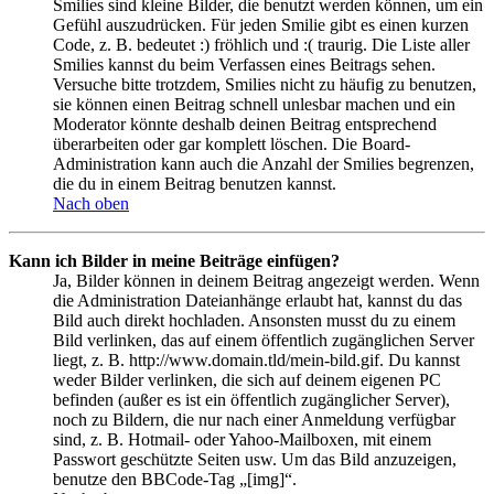
Smilies sind kleine Bilder, die benutzt werden können, um ein
Gefühl auszudrücken. Für jeden Smilie gibt es einen kurzen
Code, z. B. bedeutet :) fröhlich und :( traurig. Die Liste aller
Smilies kannst du beim Verfassen eines Beitrags sehen.
Versuche bitte trotzdem, Smilies nicht zu häufig zu benutzen,
sie können einen Beitrag schnell unlesbar machen und ein
Moderator könnte deshalb deinen Beitrag entsprechend
überarbeiten oder gar komplett löschen. Die Board-
Administration kann auch die Anzahl der Smilies begrenzen,
die du in einem Beitrag benutzen kannst.
Nach oben
Kann ich Bilder in meine Beiträge einfügen?
Ja, Bilder können in deinem Beitrag angezeigt werden. Wenn
die Administration Dateianhänge erlaubt hat, kannst du das
Bild auch direkt hochladen. Ansonsten musst du zu einem
Bild verlinken, das auf einem öffentlich zugänglichen Server
liegt, z. B. http://www.domain.tld/mein-bild.gif. Du kannst
weder Bilder verlinken, die sich auf deinem eigenen PC
befinden (außer es ist ein öffentlich zugänglicher Server),
noch zu Bildern, die nur nach einer Anmeldung verfügbar
sind, z. B. Hotmail- oder Yahoo-Mailboxen, mit einem
Passwort geschützte Seiten usw. Um das Bild anzuzeigen,
benutze den BBCode-Tag „[img]“.