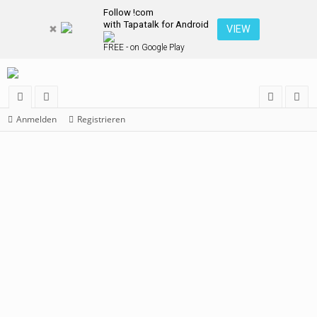
Follow !com
with Tapatalk for Android
VIEW
FREE - on Google Play
or
itg
n
eg
Anmelden
Registrieren
en
lie
m
ist
de
el
rie
r
de
re
n
n