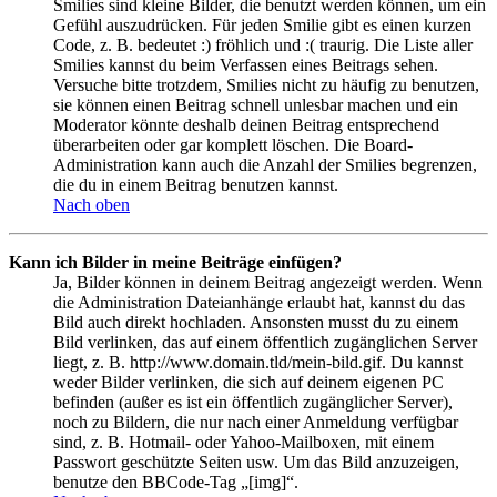
Smilies sind kleine Bilder, die benutzt werden können, um ein
Gefühl auszudrücken. Für jeden Smilie gibt es einen kurzen
Code, z. B. bedeutet :) fröhlich und :( traurig. Die Liste aller
Smilies kannst du beim Verfassen eines Beitrags sehen.
Versuche bitte trotzdem, Smilies nicht zu häufig zu benutzen,
sie können einen Beitrag schnell unlesbar machen und ein
Moderator könnte deshalb deinen Beitrag entsprechend
überarbeiten oder gar komplett löschen. Die Board-
Administration kann auch die Anzahl der Smilies begrenzen,
die du in einem Beitrag benutzen kannst.
Nach oben
Kann ich Bilder in meine Beiträge einfügen?
Ja, Bilder können in deinem Beitrag angezeigt werden. Wenn
die Administration Dateianhänge erlaubt hat, kannst du das
Bild auch direkt hochladen. Ansonsten musst du zu einem
Bild verlinken, das auf einem öffentlich zugänglichen Server
liegt, z. B. http://www.domain.tld/mein-bild.gif. Du kannst
weder Bilder verlinken, die sich auf deinem eigenen PC
befinden (außer es ist ein öffentlich zugänglicher Server),
noch zu Bildern, die nur nach einer Anmeldung verfügbar
sind, z. B. Hotmail- oder Yahoo-Mailboxen, mit einem
Passwort geschützte Seiten usw. Um das Bild anzuzeigen,
benutze den BBCode-Tag „[img]“.