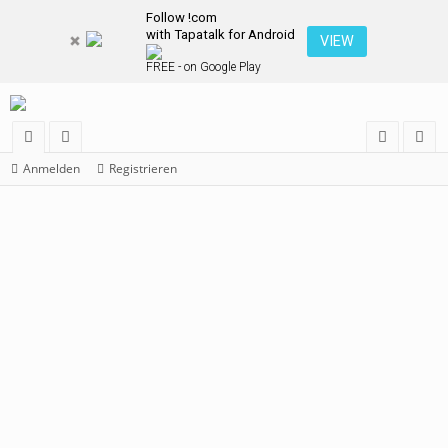
Follow !com
with Tapatalk for Android
VIEW
FREE - on Google Play
or
itg
n
eg
Anmelden
Registrieren
en
lie
m
ist
de
el
rie
r
de
re
n
n