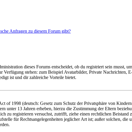
tische Anfragen zu diesem Forum gibt?
istration dieses Forums entscheidet, ob du registriert sein musst, um Be
zur Verfügung stehen: zum Beispiel Avatarbilder, Private Nachrichten, 
igt ist und dir zahlreiche Vorteile bietet.
t of 1998 (deutsch: Gesetz zum Schutz der Privatsphäre von Kindern i
ern unter 13 Jahren erheben, hierzu die Zustimmung der Eltern bezieh
dich zu registrieren versuchst, zutrifft, ziehe einen rechtlichen Beista
stelle für Rechtsangelegenheiten jeglicher Art ist; außer solchen, die
erden.