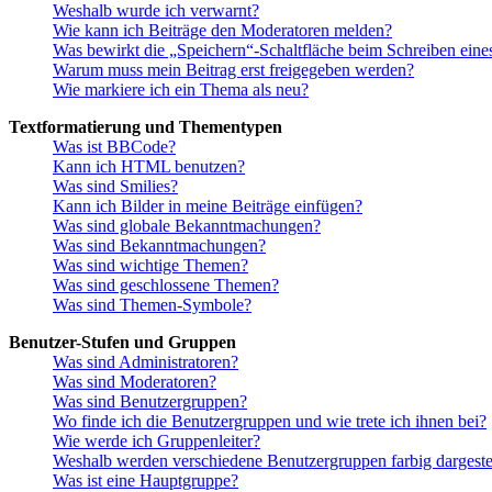
Weshalb wurde ich verwarnt?
Wie kann ich Beiträge den Moderatoren melden?
Was bewirkt die „Speichern“-Schaltfläche beim Schreiben eine
Warum muss mein Beitrag erst freigegeben werden?
Wie markiere ich ein Thema als neu?
Textformatierung und Thementypen
Was ist BBCode?
Kann ich HTML benutzen?
Was sind Smilies?
Kann ich Bilder in meine Beiträge einfügen?
Was sind globale Bekanntmachungen?
Was sind Bekanntmachungen?
Was sind wichtige Themen?
Was sind geschlossene Themen?
Was sind Themen-Symbole?
Benutzer-Stufen und Gruppen
Was sind Administratoren?
Was sind Moderatoren?
Was sind Benutzergruppen?
Wo finde ich die Benutzergruppen und wie trete ich ihnen bei?
Wie werde ich Gruppenleiter?
Weshalb werden verschiedene Benutzergruppen farbig dargestel
Was ist eine Hauptgruppe?