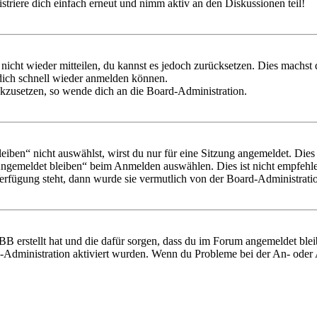
triere dich einfach erneut und nimm aktiv an den Diskussionen teil!
 nicht wieder mitteilen, du kannst es jedoch zurücksetzen. Dies machs
 dich schnell wieder anmelden können.
ückzusetzen, so wende dich an die Board-Administration.
en“ nicht auswählst, wirst du nur für eine Sitzung angemeldet. Dies
Angemeldet bleiben“ beim Anmelden auswählen. Dies ist nicht empfehle
Verfügung steht, dann wurde sie vermutlich von der Board-Administratio
BB erstellt hat und die dafür sorgen, dass du im Forum angemeldet bl
rd-Administration aktiviert wurden. Wenn du Probleme bei der An- ode