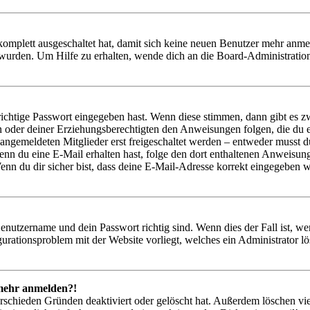
 komplett ausgeschaltet hat, damit sich keine neuen Benutzer mehr anm
 wurden. Um Hilfe zu erhalten, wende dich an die Board-Administratio
richtige Passwort eingegeben hast. Wenn diese stimmen, dann gibt es
ern oder deiner Erziehungsberechtigten den Anweisungen folgen, die du e
 angemeldeten Mitglieder erst freigeschaltet werden – entweder musst du
. Wenn du eine E-Mail erhalten hast, folge den dort enthaltenen Anweis
nn du dir sicher bist, dass deine E-Mail-Adresse korrekt eingegeben w
Benutzername und dein Passwort richtig sind. Wenn dies der Fall ist, w
igurationsproblem mit der Website vorliegt, welches ein Administrator l
t mehr anmelden?!
rschieden Gründen deaktiviert oder gelöscht hat. Außerdem löschen vie