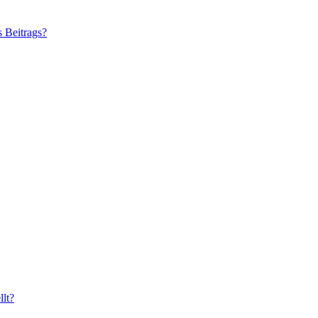
s Beitrags?
lt?