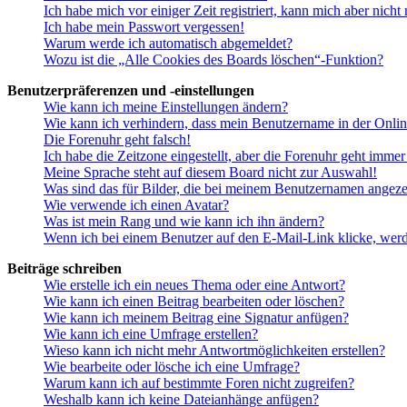
Ich habe mich vor einiger Zeit registriert, kann mich aber nich
Ich habe mein Passwort vergessen!
Warum werde ich automatisch abgemeldet?
Wozu ist die „Alle Cookies des Boards löschen“-Funktion?
Benutzerpräferenzen und -einstellungen
Wie kann ich meine Einstellungen ändern?
Wie kann ich verhindern, dass mein Benutzername in der Onlin
Die Forenuhr geht falsch!
Ich habe die Zeitzone eingestellt, aber die Forenuhr geht immer
Meine Sprache steht auf diesem Board nicht zur Auswahl!
Was sind das für Bilder, die bei meinem Benutzernamen angez
Wie verwende ich einen Avatar?
Was ist mein Rang und wie kann ich ihn ändern?
Wenn ich bei einem Benutzer auf den E-Mail-Link klicke, werd
Beiträge schreiben
Wie erstelle ich ein neues Thema oder eine Antwort?
Wie kann ich einen Beitrag bearbeiten oder löschen?
Wie kann ich meinem Beitrag eine Signatur anfügen?
Wie kann ich eine Umfrage erstellen?
Wieso kann ich nicht mehr Antwortmöglichkeiten erstellen?
Wie bearbeite oder lösche ich eine Umfrage?
Warum kann ich auf bestimmte Foren nicht zugreifen?
Weshalb kann ich keine Dateianhänge anfügen?