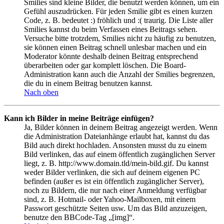
Smilies sind kleine Bilder, die benutzt werden können, um ein
Gefühl auszudrücken. Für jeden Smilie gibt es einen kurzen
Code, z. B. bedeutet :) fröhlich und :( traurig. Die Liste aller
Smilies kannst du beim Verfassen eines Beitrags sehen.
Versuche bitte trotzdem, Smilies nicht zu häufig zu benutzen,
sie können einen Beitrag schnell unlesbar machen und ein
Moderator könnte deshalb deinen Beitrag entsprechend
überarbeiten oder gar komplett löschen. Die Board-
Administration kann auch die Anzahl der Smilies begrenzen,
die du in einem Beitrag benutzen kannst.
Nach oben
Kann ich Bilder in meine Beiträge einfügen?
Ja, Bilder können in deinem Beitrag angezeigt werden. Wenn
die Administration Dateianhänge erlaubt hat, kannst du das
Bild auch direkt hochladen. Ansonsten musst du zu einem
Bild verlinken, das auf einem öffentlich zugänglichen Server
liegt, z. B. http://www.domain.tld/mein-bild.gif. Du kannst
weder Bilder verlinken, die sich auf deinem eigenen PC
befinden (außer es ist ein öffentlich zugänglicher Server),
noch zu Bildern, die nur nach einer Anmeldung verfügbar
sind, z. B. Hotmail- oder Yahoo-Mailboxen, mit einem
Passwort geschützte Seiten usw. Um das Bild anzuzeigen,
benutze den BBCode-Tag „[img]“.